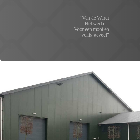
“Van de Wardt
Hekwerken.
Voor een mooi en
veilig gevoel”