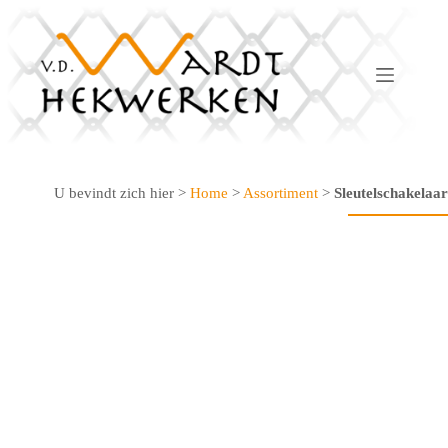
Ga
naar
de
inhoud
U bevindt zich hier >
Home
>
Assortiment
>
Sleutelschakelaar