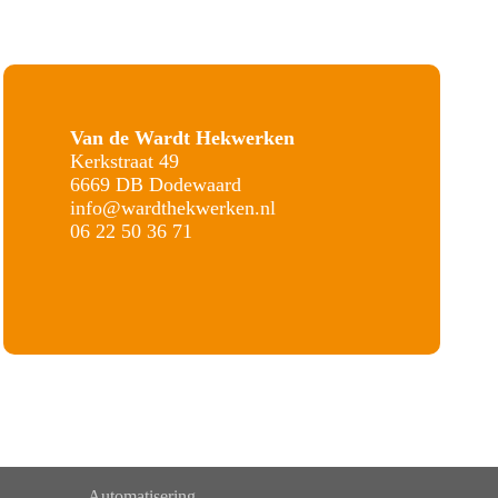
Van de Wardt Hekwerken
Kerkstraat 49
6669 DB Dodewaard
info@wardthekwerken.nl
06 22 50 36 71
Automatisering